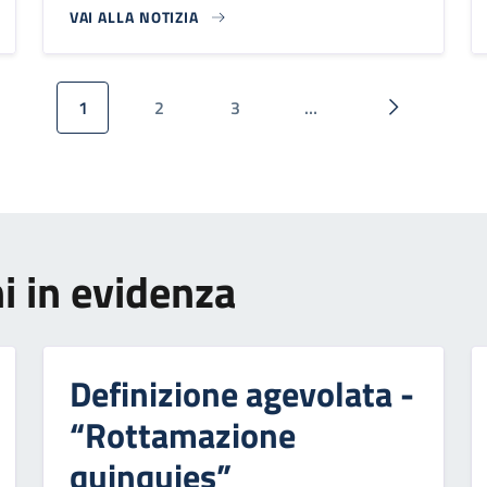
VAI ALLA NOTIZIA
1
2
3
…
Pagina attuale
Pagina
Pagina
Pagina succ
i in evidenza
Definizione agevolata -
“Rottamazione
quinquies”