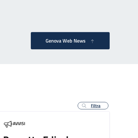
essiva
Genova Web News
Filtra
AVVISI