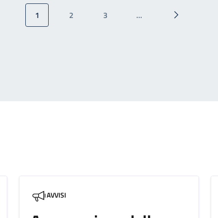
1
2
3
…
Pagina attuale
Pagina
Pagina
Pagina succ
AVVISI