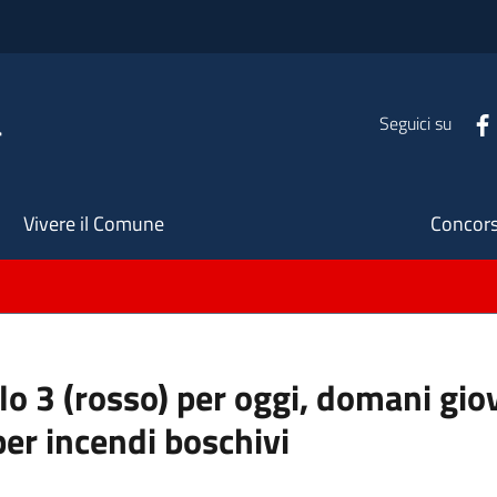
a
Seguici su
Seco
Vivere il Comune
Concors
llo 3 (rosso) per oggi, domani gio
per incendi boschivi