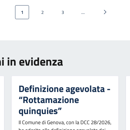
1
2
3
…
Pagina attuale
Pagina
Pagina
Pagina succ
i in evidenza
Definizione agevolata -
“Rottamazione
quinquies”
Il Comune di Genova, con la DCC 28/2026,