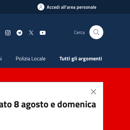
Accedi all'area personale
Cerca
Facebook
Instagram
Telegram
X
YouTube
ndaria
i
Polizia Locale
Tutti gli argomenti
abato 8 agosto e domenica