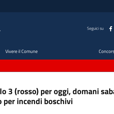
a
Seguici su
Seco
Vivere il Comune
Concors
ello 3 (rosso) per oggi, domani s
o per incendi boschivi