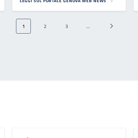
LEGGI SUL PORTALE GENOVA WEB NEWS
1
2
3
…
Pagina attuale
Pagina
Pagina
Pagina succ