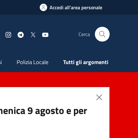
Accedi all'area personale
Cerca
Facebook
Instagram
Telegram
X
YouTube
ndaria
i
Polizia Locale
Tutti gli argomenti
menica 9 agosto e per