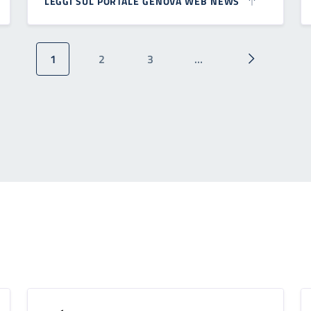
LEGGI SUL PORTALE GENOVA WEB NEWS
1
2
3
…
Pagina attuale
Pagina
Pagina
Pagina succ