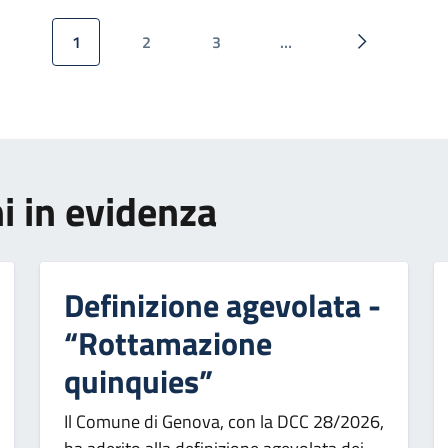
1
2
3
…
Pagina attuale
Pagina
Pagina
Pagina succ
i in evidenza
Definizione agevolata -
“Rottamazione
quinquies”
Il Comune di Genova, con la DCC 28/2026,