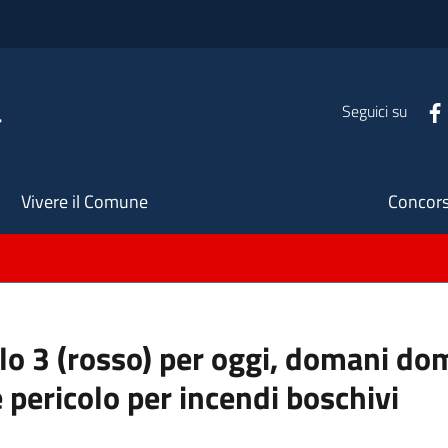
a
Seguici su
Seco
Vivere il Comune
Concors
ello 3 (rosso) per oggi, domani do
 pericolo per incendi boschivi