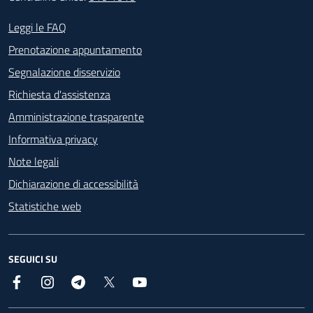
Footer - Contatti
Leggi le FAQ
Prenotazione appuntamento
Segnalazione disservizio
Richiesta d'assistenza
Amministrazione trasparente
Informativa privacy
Note legali
Dichiarazione di accessibilità
Statistiche web
SEGUICI SU
Facebook
Instagram
Telegram
X
YouTube