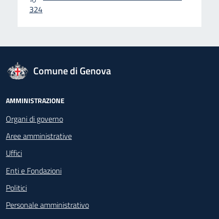
324
logo Unione Europea
Comune di Genova
Footer - Navigazione
AMMINISTRAZIONE
Organi di governo
Aree amministrative
Uffici
Enti e Fondazioni
Politici
Personale amministrativo