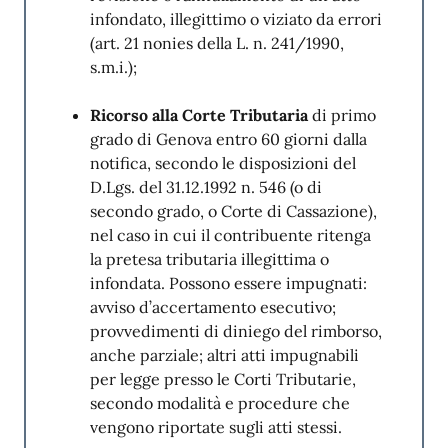
le
infondato, illegittimo o viziato da errori
scadenze)
(art. 21 nonies della L. n. 241/1990,
s.m.i.);
Risultati monitoraggio
Ricorso alla Corte Tributaria
di primo
standard qualità
grado di Genova entro 60 giorni dalla
Risultati qualità IMU 2025
notifica, secondo le disposizioni del
D.Lgs. del 31.12.1992 n. 546 (o di
Azioni di miglioramento
secondo grado, o Corte di Cassazione),
in corso
nel caso in cui il contribuente ritenga
la pretesa tributaria illegittima o
L’organizzazione persegue il miglioramento
infondata. Possono essere impugnati:
continuo dell’efficacia e dell’efficienza dei
avviso d’accertamento esecutivo;
propri servizi a beneficio di tutte le parti
provvedimenti di diniego del rimborso,
interessate. Nel rispetto di questo principio è
anche parziale; altri atti impugnabili
avviata per l’anno 2026 la seguente azione di
per legge presso le Corti Tributarie,
miglioramento:
secondo modalità e procedure che
vengono riportate sugli atti stessi.
Redazione opuscolo IMU 2026, contenente le