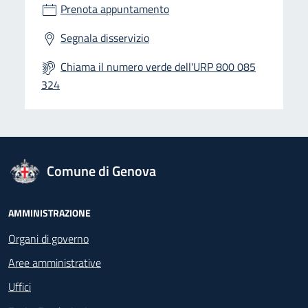
Prenota appuntamento
Segnala disservizio
Chiama il numero verde dell'URP 800 085
324
logo Unione Europea
Comune di Genova
Footer - Navigazione
AMMINISTRAZIONE
Organi di governo
Aree amministrative
Uffici