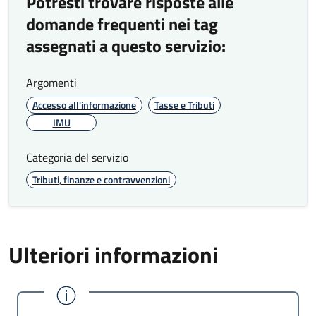
Potresti trovare risposte alle
telefonicamente
domande frequenti nei tag
all'uffico
assegnati a questo servizio:
Tempo per
Entro 30
risposte scritte
giorni
Argomenti
(posta
lavorativi
87%
ordinaria)
Accesso all'informazione
Tasse e Tributi
IMU
elevato volume di
richieste di
Categoria del servizio
informazioni giunte
Tributi, finanze e contravvenzioni
durante i periodi di
scadenza dei
versamenti
Ulteriori informazioni
Tempo per
Entro 30
risposte scritte
giorni
(PEC)
lavorativi
88%