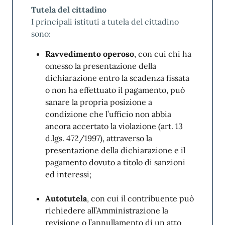
Tutela del cittadino
elevato volume di
I principali istituti a tutela del cittadino
richieste di
sono:
informazioni giunte
Ravvedimento operoso
, con cui chi ha
durante i periodi di
omesso la presentazione della
scadenza dei
dichiarazione entro la scadenza fissata
versamenti
o non ha effettuato il pagamento, può
Tempo per
Entro 30
sanare la propria posizione a
risposte scritte
giorni
condizione che l’ufficio non abbia
(e-mail)
lavorativi
98%
ancora accertato la violazione (art. 13
d.lgs. 472/1997), attraverso la
presentazione della dichiarazione e il
pagamento dovuto a titolo di sanzioni
Tempo massimo
20 minuti
ed interessi;
di attesa allo
(40 minuti
sportello
nei 30
Autotutela
, con cui il contribuente può
100%
giorni
richiedere all’Amministrazione la
antecedenti
revisione o l’annullamento di un atto