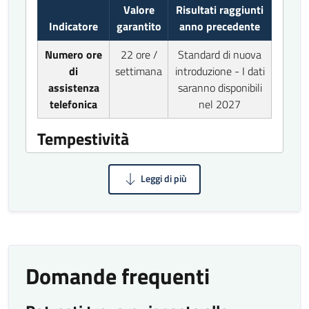
Valore
Risultati raggiunti
Indicatore
garantito
anno precedente
Numero ore
22 ore /
Standard di nuova
di
settimana
introduzione - I dati
assistenza
saranno disponibili
telefonica
nel 2027
Tempestività
Valore
Risultati raggiunti
Indicatore
garantito
anno precedente
Tempo di
In tempo
risposta per
reale
richiesta
100%
effettuata in
Domande frequenti
videochiamata
o