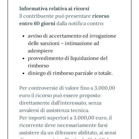
principali informazioni sull’imposta e sulle
Informativa relativa ai ricorsi
aliquote IMU, e successiva diffusione e
Il contribuente può presentare
ricorso
illustrazione dello stesso.
entro 60 giorni
dalla notifica contro:
Suggerimenti e Reclami
avviso di accertamento ed irrogazione
delle sanzioni – intimazione ad
SegnalaCi
adempiere
provvedimento di liquidazione del
rimborso
diniego di rimborso parziale o totale.
Per controversie di valore fino a 3.000,00
euro il ricorso può essere proposto
direttamente dall’interessato, senza
avvalersi di assistenza tecnica.
Per importi superiori a 3.000,00 euro, il
ricorrente deve necessariamente farsi
assistere da un difensore abilitato, ai sensi