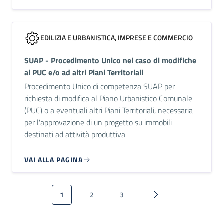
EDILIZIA E URBANISTICA, IMPRESE E COMMERCIO
SUAP - Procedimento Unico nel caso di modifiche
al PUC e/o ad altri Piani Territoriali
Procedimento Unico di competenza SUAP per
richiesta di modifica al Piano Urbanistico Comunale
(PUC) o a eventuali altri Piani Territoriali, necessaria
per l'approvazione di un progetto su immobili
destinati ad attività produttiva
VAI ALLA PAGINA
Paginazione
1
2
3
Pagina attuale
Pagina
Pagina
Pagina successiva