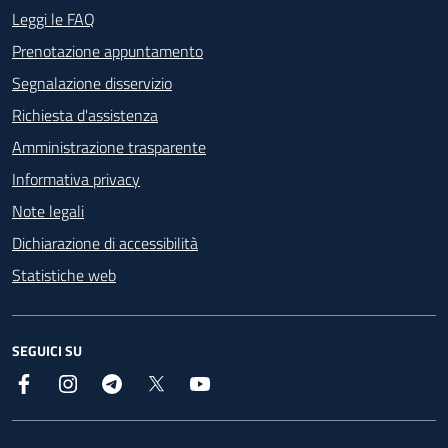
Footer - Contatti
Leggi le FAQ
Prenotazione appuntamento
Segnalazione disservizio
Richiesta d'assistenza
Amministrazione trasparente
Informativa privacy
Note legali
Dichiarazione di accessibilità
Statistiche web
SEGUICI SU
Facebook
Instagram
Telegram
X
YouTube
Footer