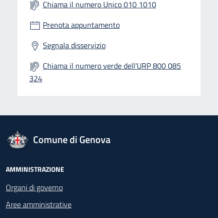
Chiama il numero Unico 010 1010
Prenota appuntamento
Segnala disservizio
Chiama il numero verde dell'URP 800 085
324
logo Unione Europea
Comune di Genova
Footer - Navigazione
AMMINISTRAZIONE
Organi di governo
Aree amministrative