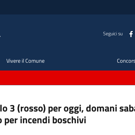
a
Seguici su
Seco
Vivere il Comune
Concors
ello 3 (rosso) per oggi, domani s
o per incendi boschivi