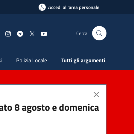
Accedi all'area personale
Cerca
Facebook
Instagram
Telegram
X
YouTube
ndaria
i
Polizia Locale
Tutti gli argomenti
abato 8 agosto e domenica