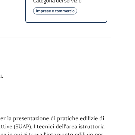
Categoria del servizio
Imprese e commercio
i.
er la presentazione di pratiche edilizie di
uttive (SUAP)
. I tecnici dell'area istruttoria
 in cui si trova l'intervento edilizio per