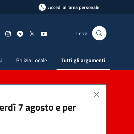
Accedi all'area personale
Cerca
Facebook
Instagram
Telegram
X
YouTube
ndaria
i
Polizia Locale
Tutti gli argomenti
nerdì 7 agosto e per