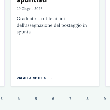
29 Giugno 2026
Graduatoria utile ai fini
dell'assegnazione del posteggio in
spunta
VAI ALLA NOTIZIA
3
4
5
6
7
8
9
Pagina
Pagina
Pagina
Pagina
Pagina
Pagina
Pag