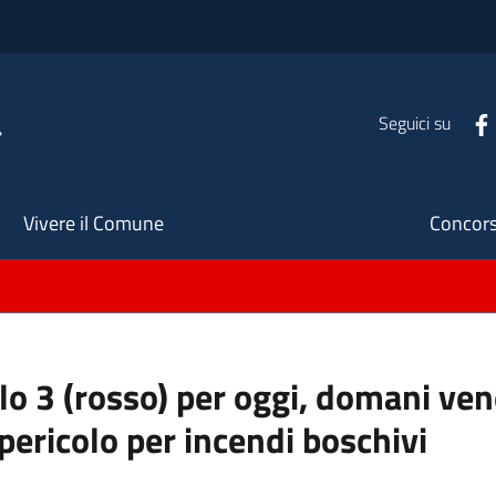
a
Seguici su
Seco
Vivere il Comune
Concors
llo 3 (rosso) per oggi, domani ve
pericolo per incendi boschivi