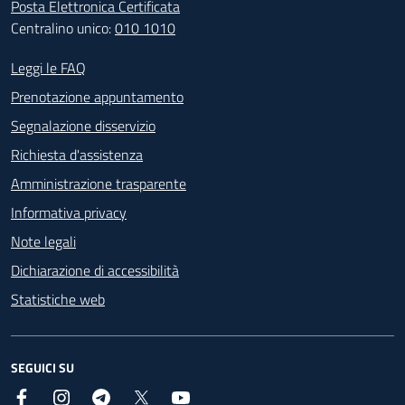
Posta Elettronica Certificata
Centralino unico:
010 1010
Footer - Contatti
Leggi le FAQ
Prenotazione appuntamento
Segnalazione disservizio
Richiesta d'assistenza
Amministrazione trasparente
Informativa privacy
Note legali
Dichiarazione di accessibilità
Statistiche web
SEGUICI SU
Facebook
Instagram
Telegram
X
YouTube