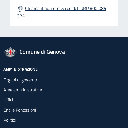
Chiama il numero verde dell'URP 800 085
324
logo Unione Europea
Comune di Genova
Footer - Navigazione
AMMINISTRAZIONE
Organi di governo
Aree amministrative
Uffici
Enti e Fondazioni
Politici