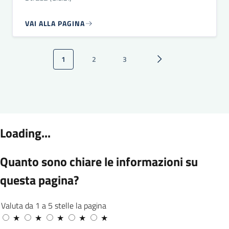
VAI ALLA PAGINA
Paginazione
1
2
3
Pagina attuale
Pagina
Pagina
Pagina successiva