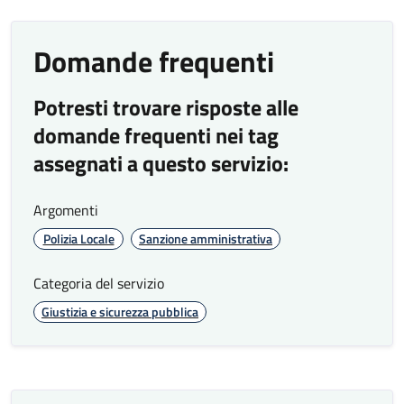
Risultati monitoraggio
Domande frequenti
standard qualità
Risultati qualità Polizia Locale
Potresti trovare risposte alle
Contravvenzioni 2025
domande frequenti nei tag
Azioni di miglioramento
assegnati a questo servizio:
in corso
Argomenti
L’organizzazione persegue il miglioramento
Polizia Locale
continuo dell’efficacia e dell’efficienza dei
Sanzione amministrativa
propri servizi a beneficio di tutte le parti
Categoria del servizio
interessate.
Giustizia e sicurezza pubblica
Nel rispetto di questo principio sono avviate
per l'anno 2026 le seguenti azioni di
miglioramento
:
• Predisposizione della procedura per