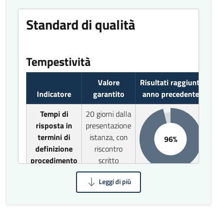
Standard di qualità
Tempestività
Valore
Risultati raggiunti
Indicatore
garantito
anno precedente
Tempi di
20 giorni dalla
risposta in
presentazione
termini di
istanza, con
96%
definizione
riscontro
procedimento
scritto
a fronte di
all’istante
casi di particolare
istanza
solo in caso di
complessità/attesa
annullamento
esito negativo
documentazione
in autotutela
mancante