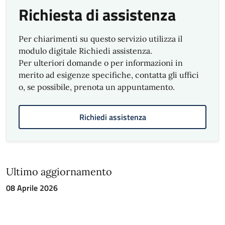
Richiesta di assistenza
l’applicazione dell’articolo 142 comma 6-ter:
applicazione di un’unica sanzione aumentata
di un terzo nel caso il veicolo cumuli più
Per chiarimenti su questo servizio utilizza il
sanzioni per la violazione dell’art. 142 del CdS
modulo digitale Richiedi assistenza.
nell’arco di un’ora.
Per ulteriori domande o per informazioni in
merito ad esigenze specifiche, contatta gli uffici
• Informazioni tramite AppIo riferite alle
o, se possibile, prenota un appuntamento.
Ordinanze di pagamento di sanzioni
amministrative ex L. 689/1981 di competenza
della Sindaca delegate alla Polizia Locale.
Richiedi assistenza
Suggerimenti e Reclami
SegnalaCi
Ultimo aggiornamento
Diffusione e
08 Aprile 2026
comunicazione
Copia cartacea della presente Carta dei
servizi può essere richiesta all’Ufficio Polizia