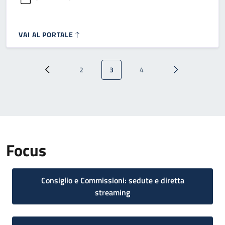
VAI AL PORTALE
Paginazione
2
3
4
Pagina precedente
Pagina
Pagina attuale
Pagina
Pagina successi
Focus
Consiglio e Commissioni: sedute e diretta
streaming