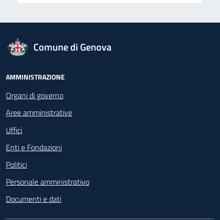
logo Unione Europea
Comune di Genova
Footer - Navigazione
AMMINISTRAZIONE
Organi di governo
Aree amministrative
Uffici
Enti e Fondazioni
Politici
Personale amministrativo
Documenti e dati