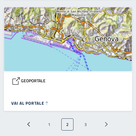
GEOPORTALE
VAI AL PORTALE
Paginazione
1
2
3
Pagina precedente
Pagina
Pagina attuale
Pagina
Pagina successi