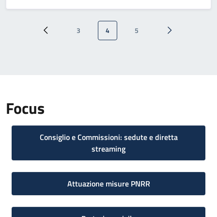
Paginazione
3
4
5
Pagina precedente
Pagina
Pagina attuale
Pagina
Pagina successi
Focus
Consiglio e Commissioni: sedute e diretta
streaming
Attuazione misure PNRR