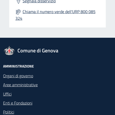
Segnala disservizio
Chiama il numero verde dell'URP 800 085
324
logo Unione Europea
Comune di Genova
Footer - Navigazione
AMMINISTRAZIONE
Organi di governo
Aree amministrative
Uffici
Enti e Fondazioni
Politici