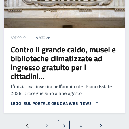
ARTICOLO
5 AGO 26
Contro il grande caldo, musei e
biblioteche climatizzate ad
ingresso gratuito per i
cittadini…
L’iniziativa, inserita nell’ambito del Piano Estate
2026, prosegue sino a fine agosto
LEGGI SUL PORTALE GENOVA WEB NEWS
Paginazione
2
3
4
Pagina precedente
Pagina
Pagina attuale
Pagina
Pagina successi