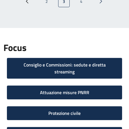
2
3
4
Pagina precedente
Pagina
Pagina attuale
Pagina
Pagina successi
Focus
Consiglio e Commissioni: sedute e diretta
streaming
Attuazione misure PNRR
Protezione civile