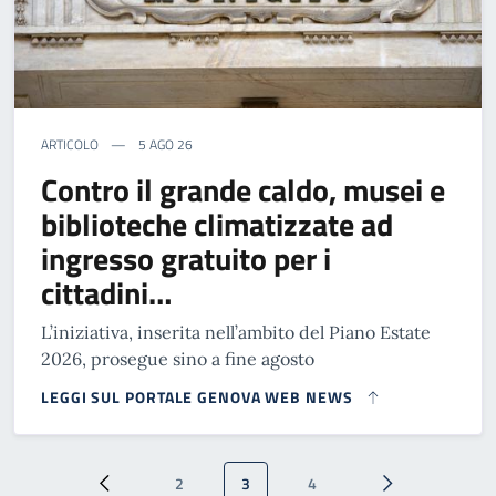
ARTICOLO
5 AGO 26
Contro il grande caldo, musei e
biblioteche climatizzate ad
ingresso gratuito per i
cittadini…
L’iniziativa, inserita nell’ambito del Piano Estate
2026, prosegue sino a fine agosto
LEGGI SUL PORTALE GENOVA WEB NEWS
Paginazione
2
3
4
Pagina precedente
Pagina
Pagina attuale
Pagina
Pagina successi