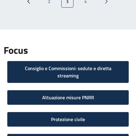
2
3
4
Pagina precedente
Pagina
Pagina attuale
Pagina
Pagina successi
Focus
Consiglio e Commissioni: sedute e diretta
streaming
Attuazione misure PNRR
Protezione civile