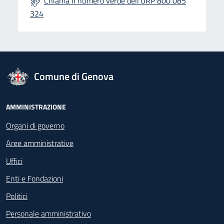
Chiama il numero verde dell'URP 800 085
324
logo Unione Europea
Comune di Genova
Footer - Navigazione
AMMINISTRAZIONE
Organi di governo
Aree amministrative
Uffici
Enti e Fondazioni
Politici
Personale amministrativo