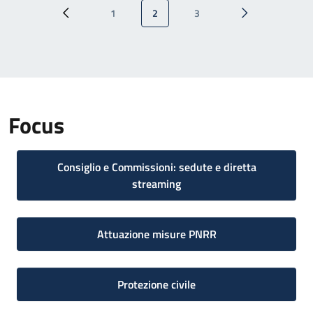
Paginazione
1
2
3
Pagina precedente
Pagina
Pagina attuale
Pagina
Pagina successi
Focus
Consiglio e Commissioni: sedute e diretta
streaming
Attuazione misure PNRR
Protezione civile