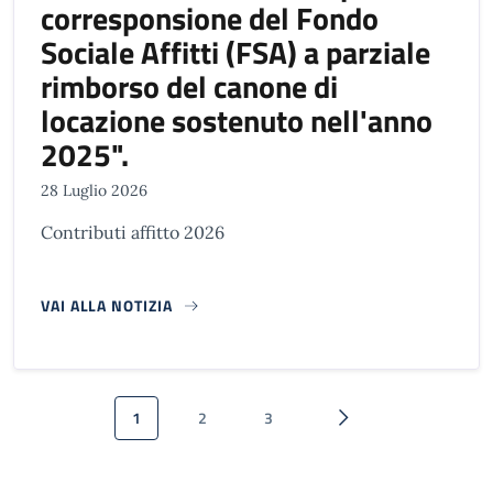
corresponsione del Fondo
Sociale Affitti (FSA) a parziale
rimborso del canone di
locazione sostenuto nell'anno
2025".
28 Luglio 2026
Contributi affitto 2026
VAI ALLA NOTIZIA
Paginazione
1
2
3
Pagina attuale
Pagina
Pagina
Pagina successiva