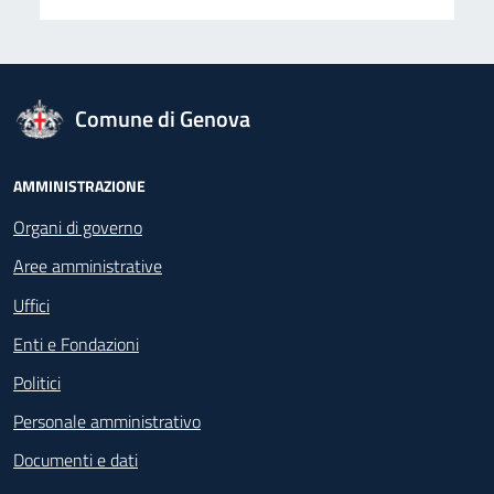
logo Unione Europea
Comune di Genova
Footer - Navigazione
AMMINISTRAZIONE
Organi di governo
Aree amministrative
Uffici
Enti e Fondazioni
Politici
Personale amministrativo
Documenti e dati