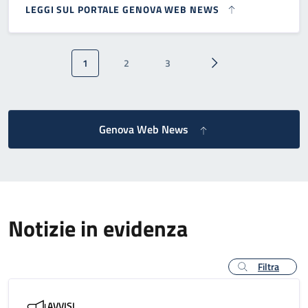
LEGGI SUL PORTALE GENOVA WEB NEWS
Paginazione
1
2
3
Pagina attuale
Pagina
Pagina
Pagina successiva
Genova Web News
Notizie in evidenza
Filtra
AVVISI