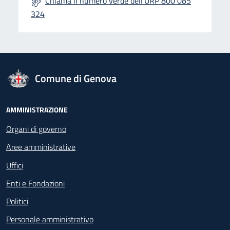
Chiama il numero verde dell'URP 800 085
324
logo Unione Europea
Comune di Genova
Footer - Navigazione
AMMINISTRAZIONE
Organi di governo
Aree amministrative
Uffici
Enti e Fondazioni
Politici
Personale amministrativo