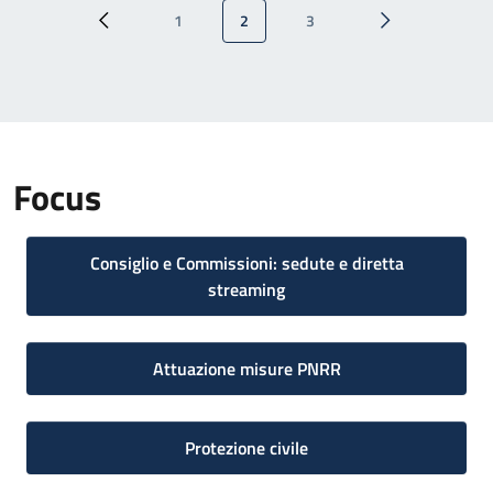
Paginazione
1
2
3
Pagina precedente
Pagina
Pagina attuale
Pagina
Pagina successi
Focus
Consiglio e Commissioni: sedute e diretta
streaming
Attuazione misure PNRR
Protezione civile