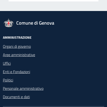
logo Unione Europea
Comune di Genova
Footer - Navigazione
AMMINISTRAZIONE
Organi di governo
Aree amministrative
Uffici
Enti e Fondazioni
Politici
Personale amministrativo
Documenti e dati