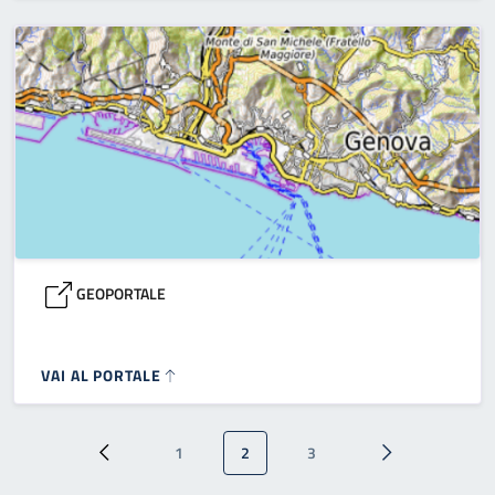
GEOPORTALE
VAI AL PORTALE
Paginazione
1
2
3
Pagina precedente
Pagina
Pagina attuale
Pagina
Pagina successi