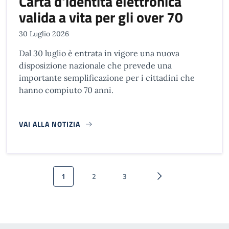
Carta d'identità elettronica
valida a vita per gli over 70
30 Luglio 2026
Dal 30 luglio è entrata in vigore una nuova
disposizione nazionale che prevede una
importante semplificazione per i cittadini che
hanno compiuto 70 anni.
VAI ALLA NOTIZIA
Paginazione
1
2
3
Pagina attuale
Pagina
Pagina
Pagina successiva