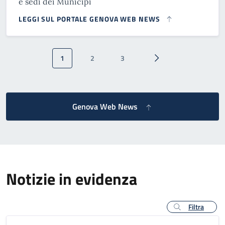
e sedi dei Municipi
LEGGI SUL PORTALE GENOVA WEB NEWS
Paginazione
1
2
3
Pagina attuale
Pagina
Pagina
Pagina successiva
Genova Web News
Notizie in evidenza
Filtra