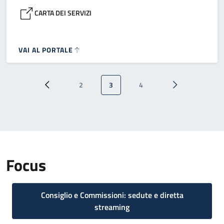
CARTA DEI SERVIZI
VAI AL PORTALE
Paginazione
2
3
4
Pagina precedente
Pagina
Pagina attuale
Pagina
Pagina successi
Focus
Consiglio e Commissioni: sedute e diretta
streaming