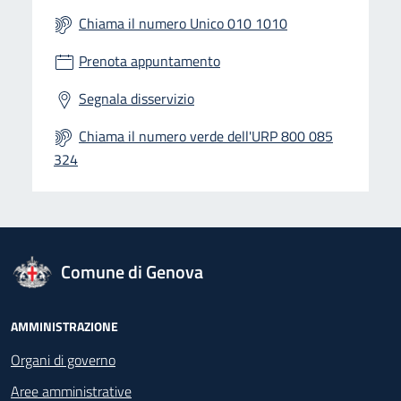
Chiama il numero Unico 010 1010
Prenota appuntamento
Segnala disservizio
Chiama il numero verde dell'URP 800 085
324
logo Unione Europea
Comune di Genova
Footer - Navigazione
AMMINISTRAZIONE
Organi di governo
Aree amministrative