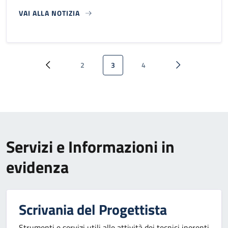
VAI ALLA NOTIZIA
Paginazione
2
3
4
Pagina precedente
Pagina
Pagina attuale
Pagina
Pagina successi
Servizi e Informazioni in
evidenza
Scrivania del Progettista
Strumenti e servizi utili alle attività dei tecnici inerenti