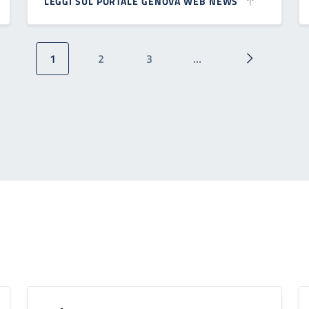
LEGGI SUL PORTALE GENOVA WEB NEWS
1
2
3
…
Pagina attuale
Pagina
Pagina
Pagina succ