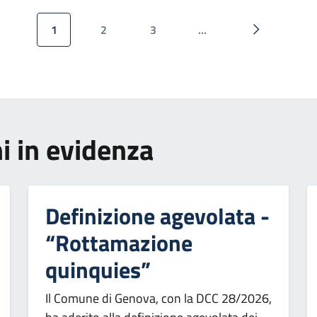
1
2
3
…
Pagina attuale
Pagina
Pagina
Pagina succ
i in evidenza
Definizione agevolata -
“Rottamazione
quinquies”
Il Comune di Genova, con la DCC 28/2026,