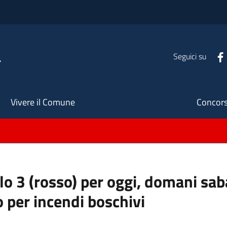
a
Seguici su
Seco
Vivere il Comune
Concors
ello 3 (rosso) per oggi, domani s
o per incendi boschivi