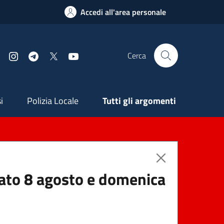
Accedi all'area personale
Cerca
Facebook
Instagram
Telegram
X
YouTube
ndaria
i
Polizia Locale
Tutti gli argomenti
abato 8 agosto e domenica