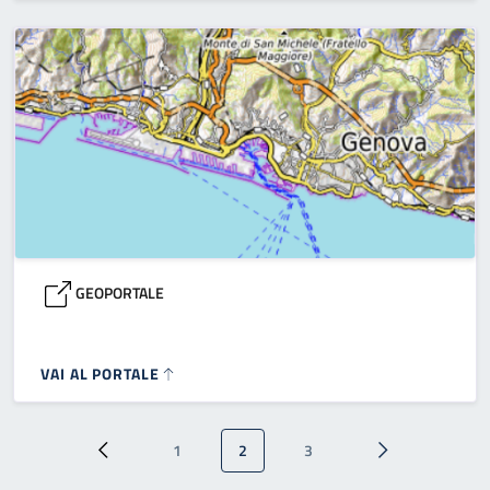
GEOPORTALE
VAI AL PORTALE
Paginazione
1
2
3
Pagina precedente
Pagina
Pagina attuale
Pagina
Pagina successi