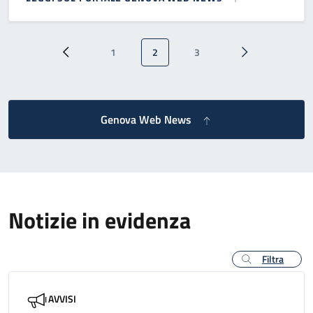
Paginazione
1
2
3
Pagina precedente
Pagina
Pagina attuale
Pagina
Pagina successi
Genova Web News
Notizie in evidenza
Filtra
AVVISI