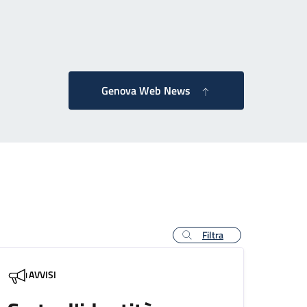
agina successiva
Genova Web News
Filtra
AVVISI