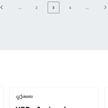
…
2
3
4
…
Pagina precedente
Pagina
Pagina attuale
Pagina
P
AVVISI