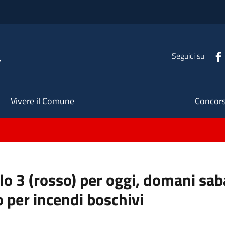
a
Seguici su
Seco
Vivere il Comune
Concors
ello 3 (rosso) per oggi, domani s
o per incendi boschivi