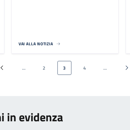
VAI ALLA NOTIZIA
…
2
3
4
…
Pagina precedente
Pagina
Pagina attuale
Pagina
P
i in evidenza