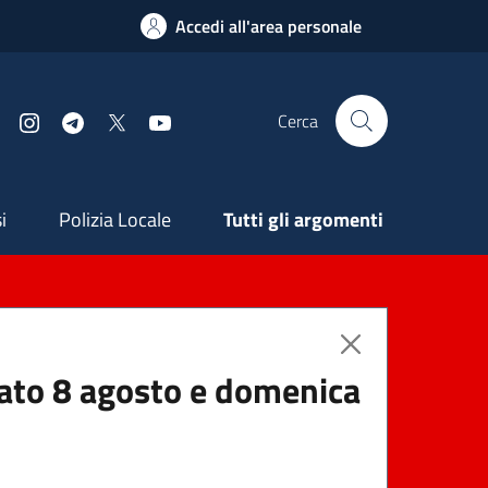
Accedi all'area personale
Cerca
Facebook
Instagram
Telegram
X
YouTube
ndaria
i
Polizia Locale
Tutti gli argomenti
abato 8 agosto e domenica