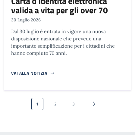
Carta d'identità elettronica
valida a vita per gli over 70
30 Luglio 2026
Dal 30 luglio è entrata in vigore una nuova
disposizione nazionale che prevede una
importante semplificazione per i cittadini che
hanno compiuto 70 anni.
VAI ALLA NOTIZIA
Paginazione
1
2
3
Pagina attuale
Pagina
Pagina
Pagina successiva