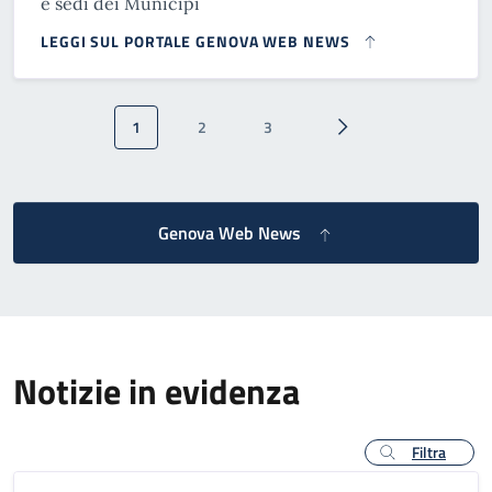
e sedi dei Municipi
LEGGI SUL PORTALE GENOVA WEB NEWS
Paginazione
1
2
3
Pagina attuale
Pagina
Pagina
Pagina successiva
Genova Web News
Notizie in evidenza
Filtra