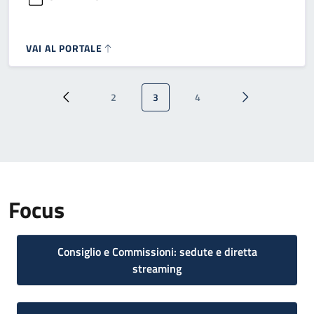
VAI AL PORTALE
Paginazione
2
3
4
Pagina precedente
Pagina
Pagina attuale
Pagina
Pagina successi
Focus
Consiglio e Commissioni: sedute e diretta
streaming