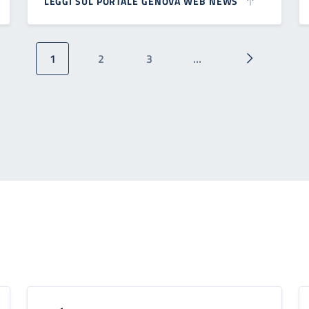
LEGGI SUL PORTALE GENOVA WEB NEWS
1
2
3
…
Pagina attuale
Pagina
Pagina
Pagina succ