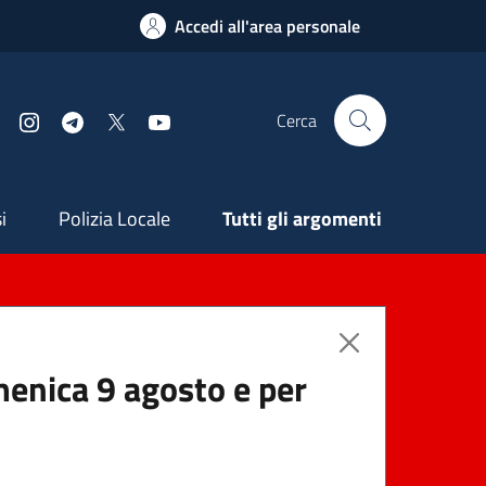
Accedi all'area personale
Cerca
Facebook
Instagram
Telegram
X
YouTube
ndaria
i
Polizia Locale
Tutti gli argomenti
menica 9 agosto e per