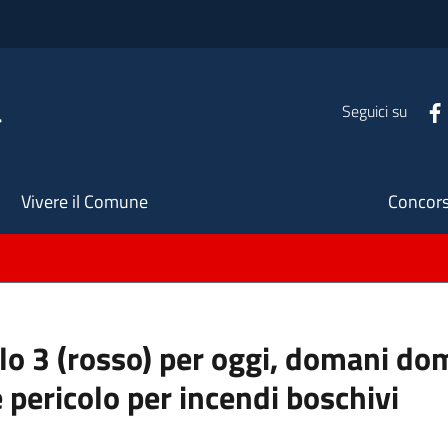
a
Seguici su
Seco
Vivere il Comune
Concors
ello 3 (rosso) per oggi, domani do
 pericolo per incendi boschivi