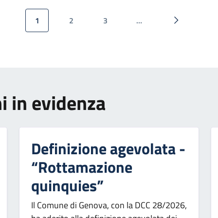
1
2
3
…
Pagina attuale
Pagina
Pagina
Pagina succ
i in evidenza
Definizione agevolata -
“Rottamazione
quinquies”
Il Comune di Genova, con la DCC 28/2026,