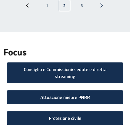
Paginazione
1
2
3
Pagina precedente
Pagina
Pagina attuale
Pagina
Pagina successi
Focus
Consiglio e Commissioni: sedute e diretta
streaming
Attuazione misure PNRR
Protezione civile