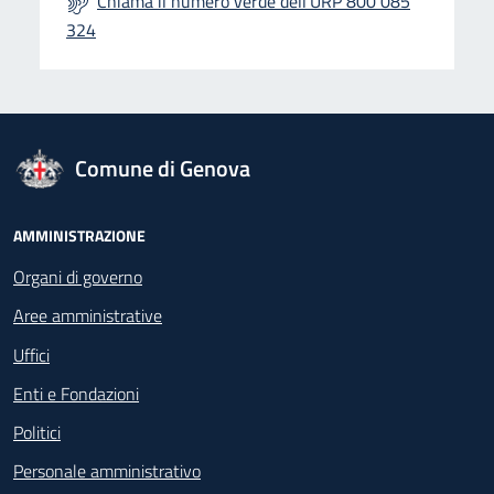
Chiama il numero verde dell'URP 800 085
324
logo Unione Europea
Comune di Genova
Footer - Navigazione
AMMINISTRAZIONE
Organi di governo
Aree amministrative
Uffici
Enti e Fondazioni
Politici
Personale amministrativo