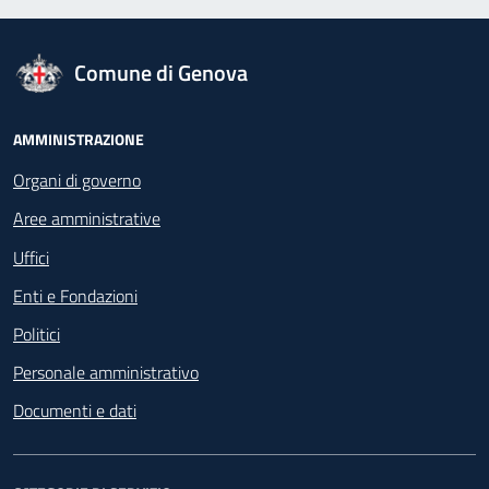
logo Unione Europea
Comune di Genova
Footer - Navigazione
AMMINISTRAZIONE
Organi di governo
Aree amministrative
Uffici
Enti e Fondazioni
Politici
Personale amministrativo
Documenti e dati