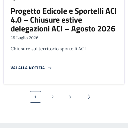
Progetto Edicole e Sportelli ACI
4.0 – Chiusure estive
delegazioni ACI – Agosto 2026
28 Luglio 2026
Chiusure sul territorio sportelli ACI
VAI ALLA NOTIZIA
Paginazione
1
2
3
Pagina attuale
Pagina
Pagina
Pagina successiva