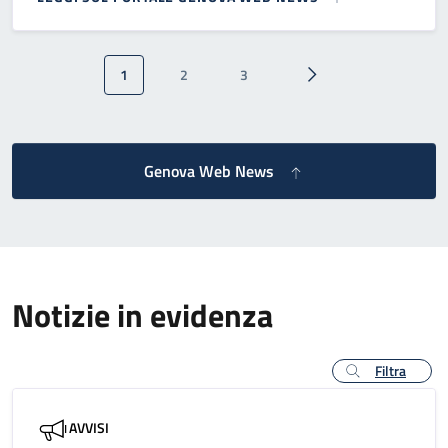
Paginazione
1
2
3
Pagina attuale
Pagina
Pagina
Pagina successiva
Genova Web News
Notizie in evidenza
Filtra
AVVISI