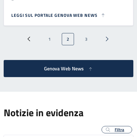
LEGGI SUL PORTALE GENOVA WEB NEWS
Paginazione
1
2
3
Pagina precedente
Pagina
Pagina attuale
Pagina
Pagina successi
Genova Web News
Notizie in evidenza
Filtra