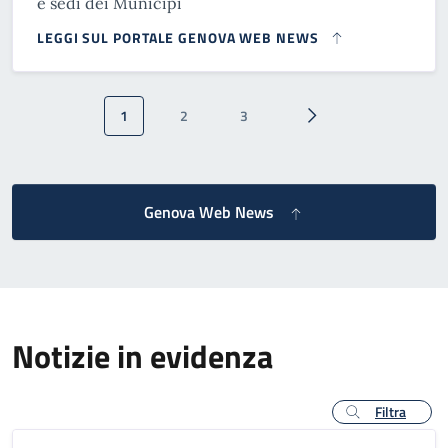
e sedi dei Municipi
LEGGI SUL PORTALE GENOVA WEB NEWS
Paginazione
1
2
3
Pagina attuale
Pagina
Pagina
Pagina successiva
Genova Web News
Notizie in evidenza
Filtra