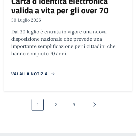
Carta d'identità elettronica
valida a vita per gli over 70
30 Luglio 2026
Dal 30 luglio è entrata in vigore una nuova
disposizione nazionale che prevede una
importante semplificazione per i cittadini che
hanno compiuto 70 anni.
VAI ALLA NOTIZIA
Paginazione
1
2
3
Pagina attuale
Pagina
Pagina
Pagina successiva