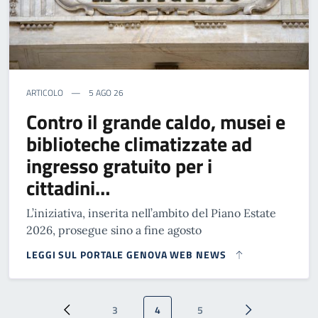
ARTICOLO
5 AGO 26
Contro il grande caldo, musei e
biblioteche climatizzate ad
ingresso gratuito per i
cittadini…
L’iniziativa, inserita nell’ambito del Piano Estate
2026, prosegue sino a fine agosto
LEGGI SUL PORTALE GENOVA WEB NEWS
Paginazione
3
4
5
Pagina precedente
Pagina
Pagina attuale
Pagina
Pagina successi