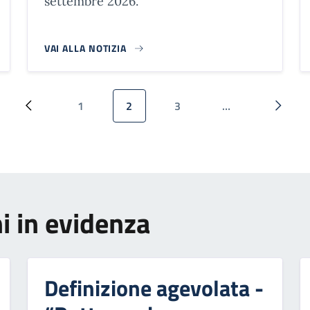
settembre 2026.
VAI ALLA NOTIZIA
1
2
3
…
Pagina precedente
Pagina
Pagina attuale
Pagina
Pagina
i in evidenza
Definizione agevolata -