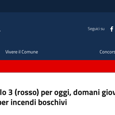
a
Seguici su
Seco
Vivere il Comune
Concors
llo 3 (rosso) per oggi, domani gio
per incendi boschivi