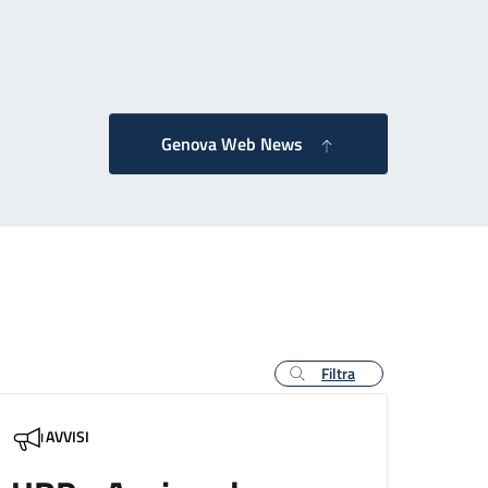
 successiva
Genova Web News
Filtra
AVVISI