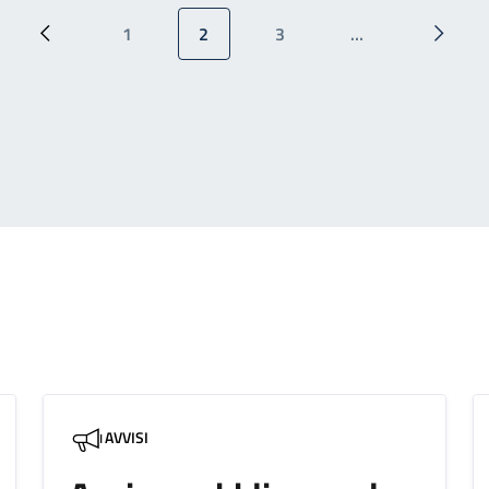
1
2
3
…
Pagina precedente
Pagina
Pagina attuale
Pagina
Pagina
AVVISI