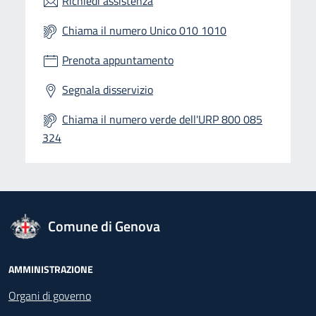
Richiedi assistenza
Chiama il numero Unico 010 1010
Prenota appuntamento
Segnala disservizio
Chiama il numero verde dell'URP 800 085
324
logo Unione Europea
Comune di Genova
Footer - Navigazione
AMMINISTRAZIONE
Organi di governo