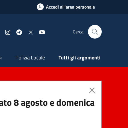
Accedi all'area personale
Cerca
Facebook
Instagram
Telegram
X
YouTube
ndaria
i
Polizia Locale
Tutti gli argomenti
abato 8 agosto e domenica