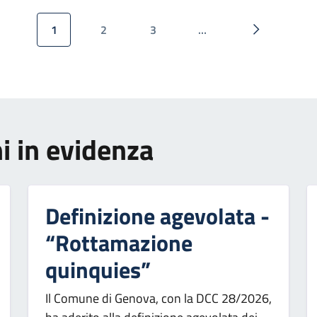
1
2
3
…
Pagina attuale
Pagina
Pagina
Pagina succ
i in evidenza
Definizione agevolata -
“Rottamazione
quinquies”
Il Comune di Genova, con la DCC 28/2026,