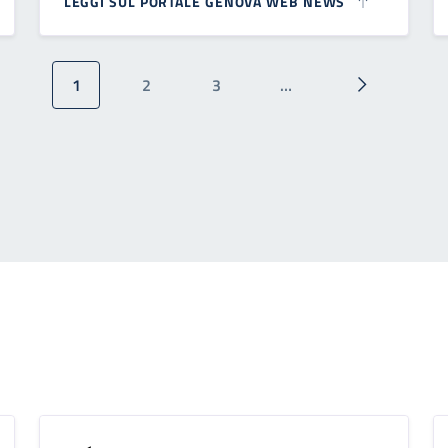
LEGGI SUL PORTALE GENOVA WEB NEWS
1
2
3
…
Pagina attuale
Pagina
Pagina
Pagina succ