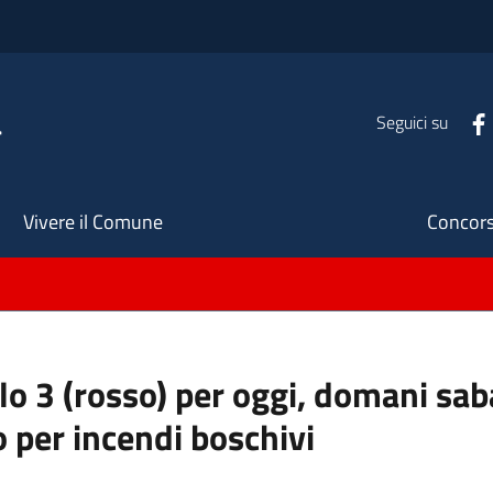
a
Seguici su
Seco
Vivere il Comune
Concors
ello 3 (rosso) per oggi, domani s
o per incendi boschivi