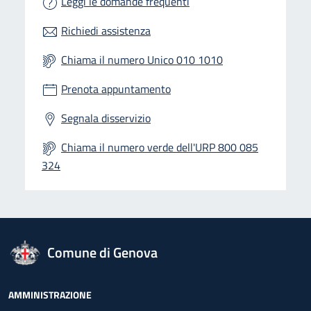
Leggi le domande frequenti
Richiedi assistenza
Chiama il numero Unico 010 1010
Prenota appuntamento
Segnala disservizio
Chiama il numero verde dell'URP 800 085
324
logo Unione Europea
Comune di Genova
Footer - Navigazione
AMMINISTRAZIONE