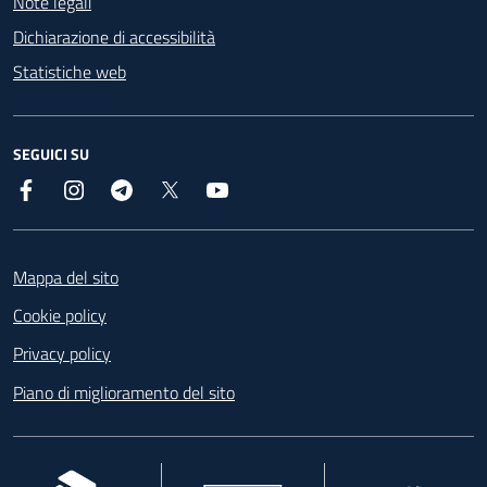
Note legali
Dichiarazione di accessibilità
Statistiche web
SEGUICI SU
Facebook
Instagram
Telegram
X
YouTube
Footer
Mappa del sito
Cookie policy
Privacy policy
Piano di miglioramento del sito
, apre in una nuova scheda
, apre in una nuova scheda
, apre in una nuova 