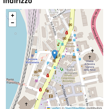
Indirizzo
+
−
Leaflet
|
©
OpenStreetMap
contributors