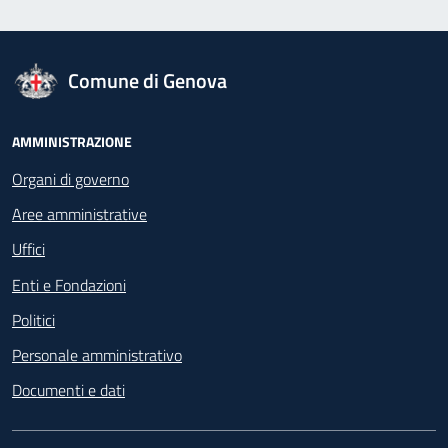
logo Unione Europea
Comune di Genova
Footer - Navigazione
AMMINISTRAZIONE
Organi di governo
Aree amministrative
Uffici
Enti e Fondazioni
Politici
Personale amministrativo
Documenti e dati