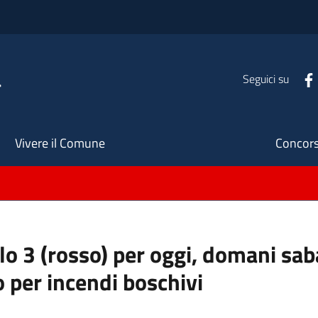
a
Seguici su
Seco
Vivere il Comune
Concors
ello 3 (rosso) per oggi, domani s
o per incendi boschivi