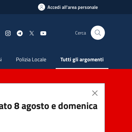
Accedi all'area personale
Cerca
Facebook
Instagram
Telegram
X
YouTube
ndaria
i
Polizia Locale
Tutti gli argomenti
abato 8 agosto e domenica