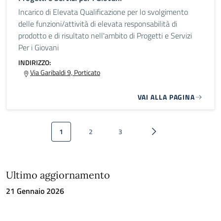
Incarico di Elevata Qualificazione per lo svolgimento
delle funzioni/attività di elevata responsabilità di
prodotto e di risultato nell'ambito di Progetti e Servizi
Per i Giovani
INDIRIZZO:
Via Garibaldi 9, Porticato
VAI ALLA PAGINA
Paginazione
1
2
3
Pagina attuale
Pagina
Pagina
Pagina successiva
Ultimo aggiornamento
21 Gennaio 2026