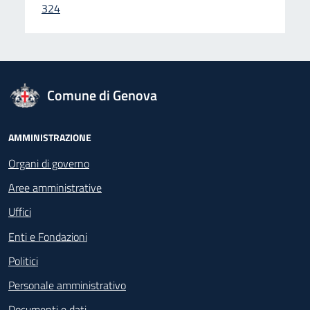
324
logo Unione Europea
Comune di Genova
Footer - Navigazione
AMMINISTRAZIONE
Organi di governo
Aree amministrative
Uffici
Enti e Fondazioni
Politici
Personale amministrativo
Documenti e dati