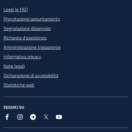
Footer - Contatti
Leggi le FAQ
Prenotazione appuntamento
Segnalazione disservizio
Richiesta d'assistenza
Amministrazione trasparente
Informativa privacy
Note legali
Dichiarazione di accessibilità
Statistiche web
SEGUICI SU
Facebook
Instagram
Telegram
X
YouTube