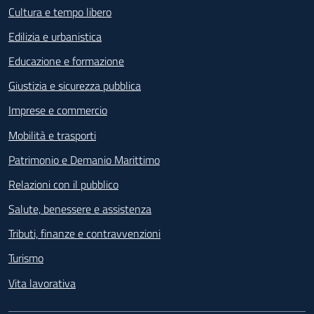
Cultura e tempo libero
I rimborsi verranno riconosciuti su
richiesta o d’ufficio.
Edilizia e urbanistica
Educazione e formazione
La richiesta può essere presentata tramite
apposito
servizio online
a disposizione sul
Giustizia e sicurezza pubblica
sito istituzionale dell’Ente seguendo la
Imprese e commercio
procedura indicata all’interno dello stesso
entro 30 giorni dall’avvenuto disservizio. Il
Mobilità e trasporti
rimborso verrà effettuato sul bollettino
Patrimonio e Demanio Marittimo
successivo alla presentazione della richiesta.
Relazioni con il pubblico
Suggerimenti e Reclami
Salute, benessere e assistenza
SegnalaCi
Tributi, finanze e contravvenzioni
Turismo
Vita lavorativa