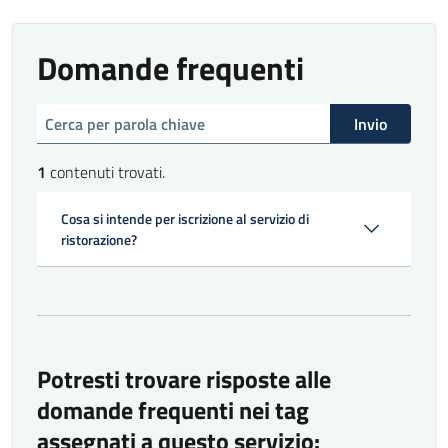
dalla
richiesta
Domande frequenti
Limite di
Almeno il
tempo entro
95%
cerca
il quale la
entro i 15
100%
Invio
prima
minuti
portata deve
1
contenuti trovati.
essere
servita
Cosa si intende per iscrizione al servizio di
rispetto
ristorazione?
all’orario di
inizio dei
pasti
Efficacia
Potresti trovare risposte alle
Risultati ra
domande frequenti nei tag
Indicatore
Valore garantito
anno prece
assegnati a questo servizio: