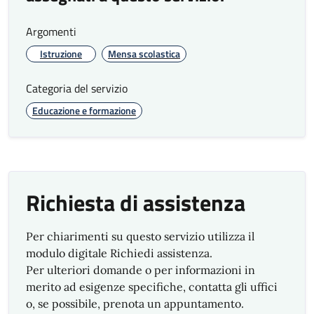
Numero di
Controlli documentali
controlli
programmati
Argomenti
documentati
/controlli effettuati =
100%
Istruzione
Mensa scolastica
annuali
90%
Categoria del servizio
Educazione e formazione
Numero di
Controlli analitici
controlli analitici
programmati/controlli
annuali
effettuati = 90%
100%
Richiesta di assistenza
Accreditamento
100%
schede
Per chiarimenti su questo servizio utilizza il
merceologiche
100%
modulo digitale Richiedi assistenza.
dei prodotti
Per ulteriori domande o per informazioni in
utilizzati per il
merito ad esigenze specifiche, contatta gli uffici
confezionamento
o, se possibile, prenota un appuntamento.