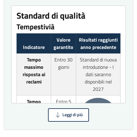
Standard di qualità
Tempestivià
Valore
Risultati raggiunti
Indicatore
garantito
anno precedente
Tempo
Entro 30
Standard di nuova
massimo
giorni
introduzione - I
risposta ai
dati saranno
reclami
disponibili nel
2027
Tempo
Entro 5
massimo di
giorni
fornitura
100%
della dieta
codificata