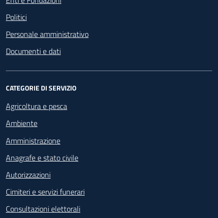
rendendo così oggettivamente impossibile il
Politici
consumo di una portata principale, il
genitore o chi ne fa le veci può richiedere il
Personale amministrativo
rimborso del 100% della tariffa pagata per il
Documenti e dati
pasto.
Qualora per più di
una volta
nell’arco delle
quattro settimane, una delle portate
CATEGORIE DI SERVIZIO
principali fosse sostituita con gli alimenti del
Agricoltura e pesca
pasto scorta il genitore o chi ne fa le veci può
richiedere il rimborso del 50% della tariffa
Ambiente
pagata per il pasto.
Amministrazione
Se per più di
una volta
nell’arco delle quattro
Anagrafe e stato civile
settimane, si rilevasse un ritardo nella
consegna dei pasti superiore ai 15 minuti il
Autorizzazioni
genitore o chi ne fa le veci può richiedere il
Cimiteri e servizi funerari
rimborso del 100% della tariffa pagata per il
Consultazioni elettorali
pasto.