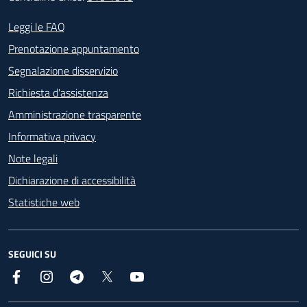
Footer - Contatti
Leggi le FAQ
Prenotazione appuntamento
Segnalazione disservizio
Richiesta d'assistenza
Amministrazione trasparente
Informativa privacy
Note legali
Dichiarazione di accessibilità
Statistiche web
SEGUICI SU
Facebook
Instagram
Telegram
X
YouTube