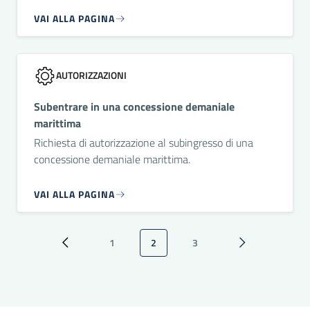
VAI ALLA PAGINA
AUTORIZZAZIONI
Subentrare in una concessione demaniale
marittima
Richiesta di autorizzazione al subingresso di una
concessione demaniale marittima.
VAI ALLA PAGINA
Paginazione
1
2
3
Pagina precedente
Pagina
Pagina attuale
Pagina
Pagina successi