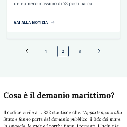
un numero massimo di 73 posti barca
VAI ALLA NOTIZIA
Paginazione
1
2
3
Pagina precedente
Pagina
Pagina attuale
Pagina
Pagina successi
Cosa è il demanio marittimo?
Il codice civile art. 822 stautisce che: “
Appartengono allo
Stato e fanno parte del demanio pubblico il lido del mare,
la spiaggia, le rade e i porti; i fiumi, i torrenti, i laghi e le