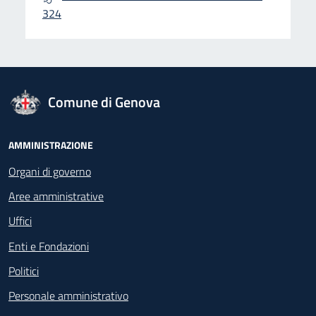
324
logo Unione Europea
Comune di Genova
Footer - Navigazione
AMMINISTRAZIONE
Organi di governo
Aree amministrative
Uffici
Enti e Fondazioni
Politici
Personale amministrativo