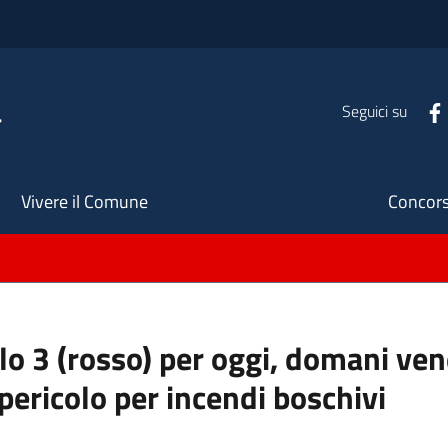
a
Seguici su
Seco
Vivere il Comune
Concors
llo 3 (rosso) per oggi, domani ve
pericolo per incendi boschivi