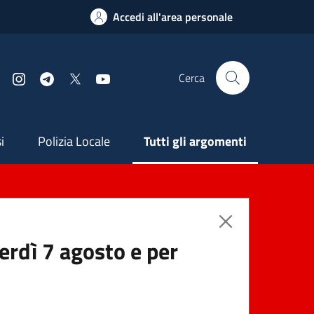
Accedi all'area personale
Cerca
Facebook
Instagram
Telegram
X
YouTube
ndaria
i
Polizia Locale
Tutti gli argomenti
nerdì 7 agosto e per