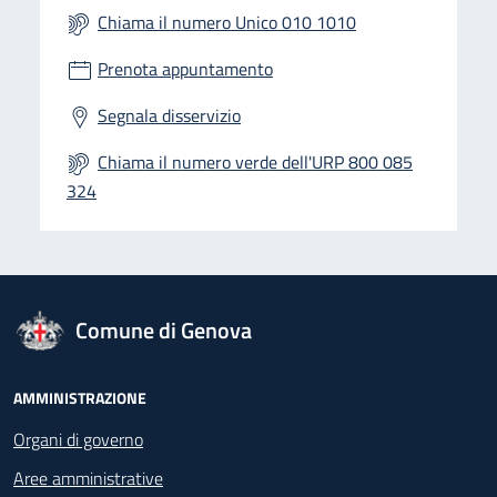
Chiama il numero Unico 010 1010
Prenota appuntamento
Segnala disservizio
Chiama il numero verde dell'URP 800 085
324
logo Unione Europea
Comune di Genova
Footer - Navigazione
AMMINISTRAZIONE
Organi di governo
Aree amministrative