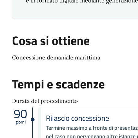
e in formato digitale mediante generazione d
Cosa si ottiene
Concessione demaniale marittima
Tempi e scadenze
Durata del procedimento
90
Rilascio concessione
giorni
Termine massimo a fronte di presentazio
nel caso non pervengano altre istanze nei