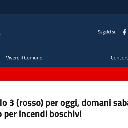
a
Seguici su
Seco
Vivere il Comune
Concors
ello 3 (rosso) per oggi, domani s
o per incendi boschivi