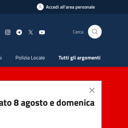
Accedi all'area personale
Cerca
Facebook
Instagram
Telegram
X
YouTube
ndaria
i
Polizia Locale
Tutti gli argomenti
abato 8 agosto e domenica