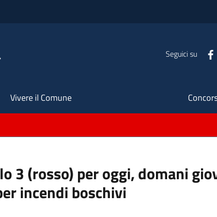
a
Seguici su
Seco
Vivere il Comune
Concors
llo 3 (rosso) per oggi, domani gio
per incendi boschivi