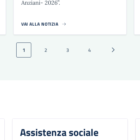
Anziani- 2026”.
VAI ALLA NOTIZIA
1
2
3
4
Pagina attuale
Pagina
Pagina
Pagina
Pagina succ
Assistenza sociale