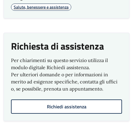
Salute, benessere e assistenza
Tempestività
Valore
Risultati raggiunti
Indicatore
garantito
anno precedente
Richiesta di assistenza
Prenotazione
Immediata
appuntamento
per colloquio
100%
Per chiarimenti su questo servizio utilizza il
con assistente
modulo digitale Richiedi assistenza.
sociale
Per ulteriori domande o per informazioni in
merito ad esigenze specifiche, contatta gli uffici
Trasparenza
o, se possibile, prenota un appuntamento.
Valore
Risultati raggiunti
Richiedi assistenza
Indicatore
garantito
anno precedente
Aggiornamento
Per ogni
e revisione sito
cambiamento e