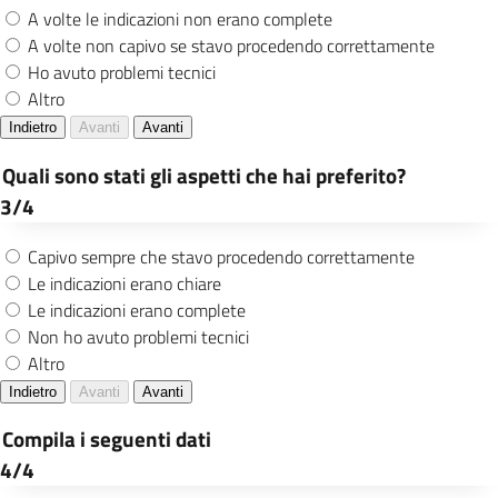
Azioni di miglioramento
in corso
L’organizzazione persegue il miglioramento
continuo dell’efficacia e dell’efficienza dei
propri servizi a beneficio di tutte le parti
interessate.
Nel rispetto di questo principio sono avviate
per l’anno 2026 le seguenti azioni di
miglioramento:
Nuovo Accordo quadro per la formazione
e la supervisione degli operatori sociali,
in linea con i Livelli Essenziale delle
Prestazioni Sociali (LEPS) individuati dal
Piano Nazionale degli Interventi e dei
Servizi Sociali 2024-2026;