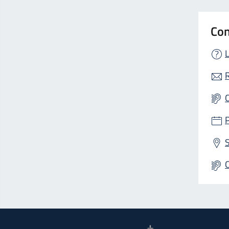
Con
L
R
S