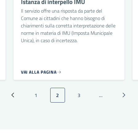
Istanza di interpello IMU
Il servizio offre una risposta da parte del
Comune ai cittadini che hanno bisogno di
chiarimenti sulla corretta interpretazione delle
norme in materia di IMU (Imposta Municipale
Unica), in caso di incertezza.
VAI ALLA PAGINA
1
2
3
…
Pagina precedente
Pagina
Pagina attuale
Pagina
Pagina