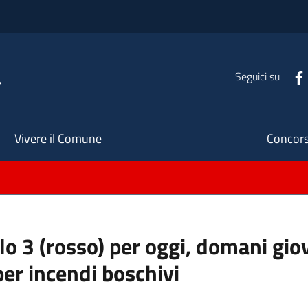
a
Seguici su
Seco
Vivere il Comune
Concors
llo 3 (rosso) per oggi, domani gio
per incendi boschivi